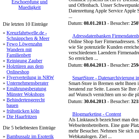
Erschoepfung und
und Offenbach. Unser Schwerpunkte
Muedigkeit
Datenrettung Apple Service Apple 
...
Datum:
08.01.2013
- Besucher:
250
Die letzten 10 Einträge
»
Kreuzfahrtwelle.de -
Adressdatenbanken Firmendaten
Schnäppchen & Meer
Online Shop fuer Firmenadressen. 
»
Fewo Löwenzahn
wie Sie potenzielle Kunden erreich
Wandern mit
verschiedenen Laendern Firmenadre
Familienbett
So erreichen ...
»
Reinigung Zauber
Datum:
08.04.2013
- Besucher:
259
»
Holztüren aus dem
Onlineshop
»
Flyerverteilung in NRW
SmartStore - Datenarchivierung 
»
Unternehmensberater
Smart-Store in Bremen steht Ihnen 
»
Ernährungsberatung
beratend zur Seite. Lassen Sie Ihre
Münster Wokshops
auf Wunsch vernichten um so die p
»
Behindertengerecht
Datum:
30.04.2013
- Besucher:
321
bauen
»
frühstücken köln
Blogmarketing - Content
»
Die Haarfritzen
Als Linktausch bezeichnet man den
Webseitenbetreibern. Eine gute Pla
Die 5 beliebtesten Einträge
mehr Besucher. Nehmen Sie sich zu
»
Bambussalz im Esoterik
Webkatalogen. Ziel ...