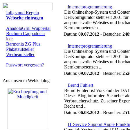
Internetprogrammierung
Die Onlineshop-System und Conten
Info,s und Regeln
DerKonfigurator steht seit 2001 f
Webseite eintragen
anspruchsvolle Websites und hochau
Kernkompetenzen ...
AnadoluGrill Wuppertal
Bochum Cappadocia
Datum:
09.07.2012
- Besucher:
248
leer
Barmenia ZG Plus
Internetprogrammierung
Plakataufsteller
Die Onlineshop-System und Conten
Werbeaufsteller
DerKonfigurator steht seit 2001 f
anspruchsvolle Websites und hochau
Passwort vergessen?
Kernkompetenzen ...
Datum:
09.07.2012
- Besucher:
252
Aus unserem Webkatalog
Bernd Fuhlert
Bernd Fuhlert ist Vorstand der 
Dieses Blog informiert Sie ueber a
Verbraucherschutz. Zu seiner Exp
Recht und ...
Datum:
06.08.2012
- Besucher:
251
IT Service Support Apple Frankfu
Omnitek Systems ist ein IT Dienstl