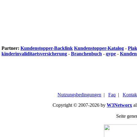
Partner:
Kundenstopper-Backlink
Kundenstopper-Katalog
-
Plak
kinderinvaliditaetsversicherung
-
Branchenbuch
-
qype
-
Kundens
Nutzungsbedingungen
|
Faq
|
Kontak
Copyright © 2007-2026 by
W3Networx
al
Seite gener