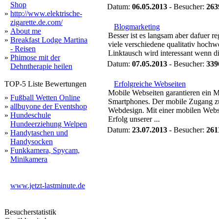
Shop
Datum:
06.05.2013
- Besucher:
263
»
http://www.elektrische-
zigarette.de.com/
Blogmarketing
»
About me
Besser ist es langsam aber dafuer re
»
Breakfast Lodge Martina
viele verschiedene qualitativ hochw
- Reisen
Linktausch wird interessant wenn die
»
Phimose mit der
Datum:
07.05.2013
- Besucher:
339
Dehntherapie heilen
TOP-5 Liste Bewertungen
Erfolgreiche Webseiten
Mobile Webseiten garantieren ein 
»
Fußball Wetten Online
Smartphones. Der mobile Zugang zu
»
allbuyone der Eventshop
Webdesign. Mit einer mobilen Webs
»
Hundeschule
Erfolg unserer ...
Hundeerziehung Welpen
Datum:
23.07.2013
- Besucher:
261
»
Handytaschen und
Handysocken
»
Funkkamera, Spycam,
Minikamera
www.jetzt-lastminute.de
Besucherstatistik