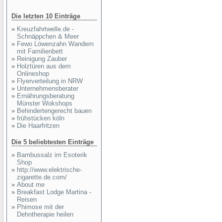
Die letzten 10 Einträge
»
Kreuzfahrtwelle.de -
Schnäppchen & Meer
»
Fewo Löwenzahn Wandern
mit Familienbett
»
Reinigung Zauber
»
Holztüren aus dem
Onlineshop
»
Flyerverteilung in NRW
»
Unternehmensberater
»
Ernährungsberatung
Münster Wokshops
»
Behindertengerecht bauen
»
frühstücken köln
»
Die Haarfritzen
Die 5 beliebtesten Einträge
»
Bambussalz im Esoterik
Shop
»
http://www.elektrische-
zigarette.de.com/
»
About me
»
Breakfast Lodge Martina -
Reisen
»
Phimose mit der
Dehntherapie heilen