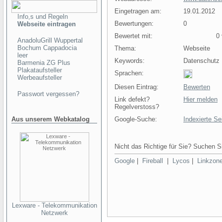
Eingetragen am:
19.01.2012
Info,s und Regeln
Bewertungen:
0
Webseite eintragen
Bewertet mit:
0 v
AnadoluGrill Wuppertal
Bochum Cappadocia
Thema:
Webseite
leer
Keywords:
Datenschutz 
Barmenia ZG Plus
Plakataufsteller
Sprachen:
Werbeaufsteller
Diesen Eintrag:
Bewerten
Passwort vergessen?
Link defekt?
Hier melden
Regelverstoss?
Aus unserem Webkatalog
Google-Suche:
Indexierte Se
Nicht das Richtige für Sie? Suchen Si
Google
|
Fireball
|
Lycos
|
Linkzon
Lexware - Telekommunikation
Netzwerk