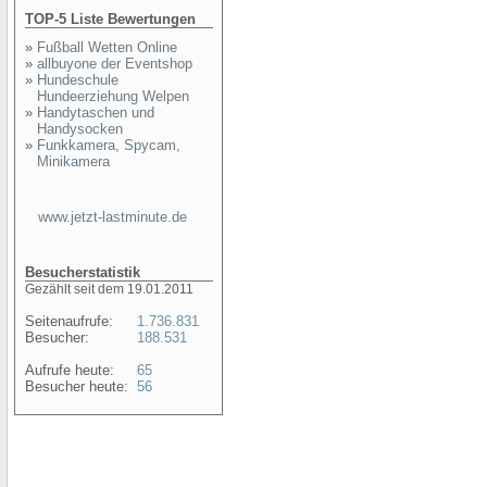
TOP-5 Liste Bewertungen
»
Fußball Wetten Online
»
allbuyone der Eventshop
»
Hundeschule
Hundeerziehung Welpen
»
Handytaschen und
Handysocken
»
Funkkamera, Spycam,
Minikamera
www.jetzt-lastminute.de
Besucherstatistik
Gezählt seit dem 19.01.2011
Seitenaufrufe:
1.736.831
Besucher:
188.531
Aufrufe heute:
65
Besucher heute:
56