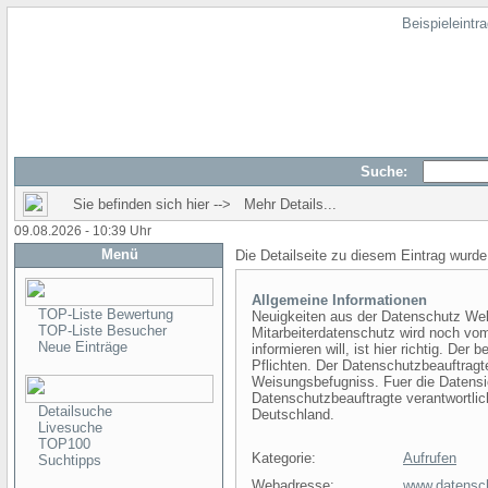
Beispieleintr
Suche:
Sie befinden sich hier --> Mehr Details...
09.08.2026 - 10:39 Uhr
Menü
Die Detailseite zu diesem Eintrag wurde
Allgemeine Informationen
TOP-Liste Bewertung
Neuigkeiten aus der Datenschutz Welt
TOP-Liste Besucher
Mitarbeiterdatenschutz wird noch v
Neue Einträge
informieren will, ist hier richtig. De
Pflichten. Der Datenschutzbeauftragte
Weisungsbefugniss. Fuer die Datensic
Datenschutzbeauftragte verantwortli
Detailsuche
Deutschland.
Livesuche
TOP100
Kategorie:
Aufrufen
Suchtipps
Webadresse:
www.datensch