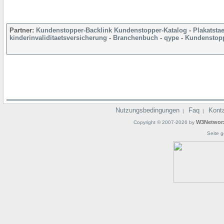
Partner:
Kundenstopper-Backlink
Kundenstopper-Katalog
-
Plakatsta
kinderinvaliditaetsversicherung
-
Branchenbuch
-
qype
-
Kundenstopp
Nutzungsbedingungen
Faq
Kont
|
|
W3Networ
Copyright © 2007-2026 by
Seite g