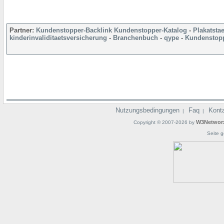
Partner:
Kundenstopper-Backlink
Kundenstopper-Katalog
-
Plakatsta
kinderinvaliditaetsversicherung
-
Branchenbuch
-
qype
-
Kundenstopp
Nutzungsbedingungen
Faq
Kont
|
|
W3Networ
Copyright © 2007-2026 by
Seite g