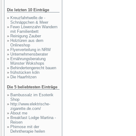
Die letzten 10 Einträge
»
Kreuzfahrtwelle.de -
Schnäppchen & Meer
»
Fewo Löwenzahn Wandern
mit Familienbett
»
Reinigung Zauber
»
Holztüren aus dem
Onlineshop
»
Flyerverteilung in NRW
»
Unternehmensberater
»
Ernährungsberatung
Münster Wokshops
»
Behindertengerecht bauen
»
frühstücken köln
»
Die Haarfritzen
Die 5 beliebtesten Einträge
»
Bambussalz im Esoterik
Shop
»
http://www.elektrische-
zigarette.de.com/
»
About me
»
Breakfast Lodge Martina -
Reisen
»
Phimose mit der
Dehntherapie heilen