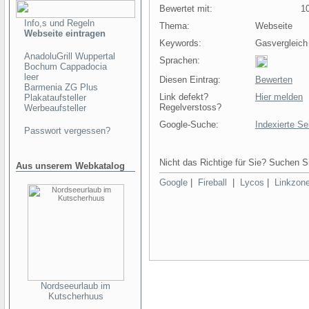
Bewertet mit:
10 
Info,s und Regeln
Thema:
Webseite
Webseite eintragen
Keywords:
Gasvergleich
AnadoluGrill Wuppertal
Sprachen:
Bochum Cappadocia
leer
Diesen Eintrag:
Bewerten
Barmenia ZG Plus
Link defekt?
Hier melden
Plakataufsteller
Regelverstoss?
Werbeaufsteller
Google-Suche:
Indexierte Se
Passwort vergessen?
Nicht das Richtige für Sie? Suchen Si
Aus unserem Webkatalog
Google
|
Fireball
|
Lycos
|
Linkzon
Nordseeurlaub im
Kutscherhuus