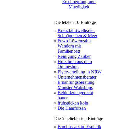
Erschoepfung und
Muedigkeit
Die letzten 10 Einträge
»
Kreuzfahrtwelle.de -
Schnäppchen & Meer
»
Fewo Löwenzahn
Wandern mit
Familienbett
»
Reinigung Zauber
»
Holztüren aus dem
Onlineshop
»
Flyerverteilung in NRW
»
Unternehmensberater
»
Ernährungsberatung
Münster Wokshops
»
Behindertengerecht
bauen
»
frühstücken köln
»
Die Haarfritzen
Die 5 beliebtesten Einträge
»
Bambussalz im Esoterik