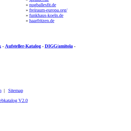
»
nugballesfit.de
»
freiraum-europa.org/
»
funkhaus-koeln.de
»
haarfritzen.de
k
-
Aufsteller-Katalog
-
DIGG/amitola
-
n
|
Sitemap
ebkatalog V2.0