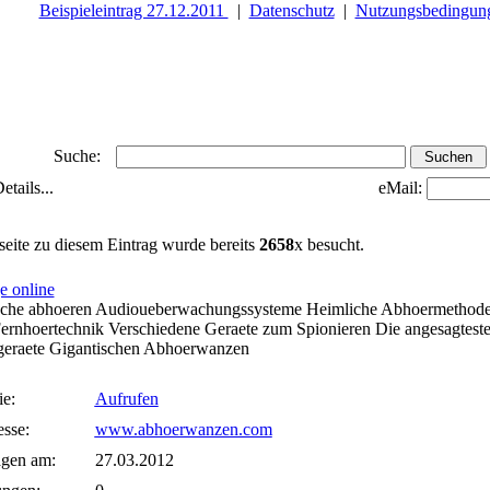
Beispieleintrag 27.12.2011
|
Datenschutz
|
Nutzungsbedingun
Suche:
tails...
eMail:
seite zu diesem Eintrag wurde bereits
2658
x besucht.
e online
che abhoeren Audioueberwachungssysteme Heimliche Abhoermethod
ernhoertechnik Verschiedene Geraete zum Spionieren Die angesagtest
eraete Gigantischen Abhoerwanzen
ie:
Aufrufen
sse:
www.abhoerwanzen.com
agen am:
27.03.2012