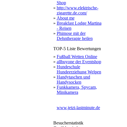
Shop
»
http://www.elektrische-
zigarette.de.com/
»
About me
»
Breakfast Lodge Martina
- Reisen
»
Phimose mit der
Dehntherapie heilen
TOP-5 Liste Bewertungen
»
Fußball Wetten Online
»
allbuyone der Eventshop
»
Hundeschule
Hundeerziehung Welpen
»
Handytaschen und
Handysocken
»
Funkkamera, Spycam,
Minikamera
www.jetzt-lastminute.de
Besucherstatistik