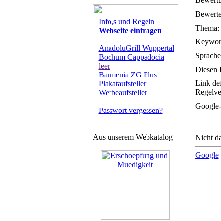
Bewertu
Bewertet
Info,s und Regeln
Thema:
Webseite eintragen
Keywor
AnadoluGrill Wuppertal
Sprache
Bochum Cappadocia
leer
Diesen E
Barmenia ZG Plus
Link de
Plakataufsteller
Regelve
Werbeaufsteller
Google-
Passwort vergessen?
Aus unserem Webkatalog
Nicht da
Google