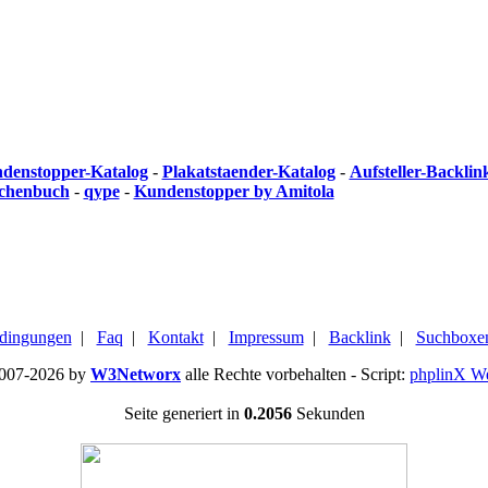
denstopper-Katalog
-
Plakatstaender-Katalog
-
Aufsteller-Backlin
chenbuch
-
qype
-
Kundenstopper by Amitola
dingungen
|
Faq
|
Kontakt
|
Impressum
|
Backlink
|
Suchboxe
2007-2026 by
W3Networx
alle Rechte vorbehalten - Script:
phplinX W
Seite generiert in
0.2056
Sekunden