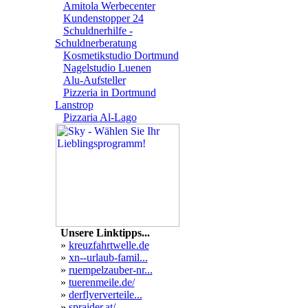
Amitola Werbecenter
Kundenstopper 24
Schuldnerhilfe -
Schuldnerberatung
Kosmetikstudio Dortmund
Nagelstudio Luenen
Alu-Aufsteller
Pizzeria in Dortmund
Lanstrop
Pizzaria Al-Lago
Unsere Linktipps...
»
kreuzfahrtwelle.de
»
xn--urlaub-famil...
»
ruempelzauber-nr...
»
tuerenmeile.de/
»
derflyerverteile...
»
spraider.at/