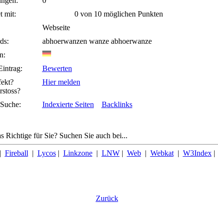
ngen:
0
 mit:
0 von 10 möglichen Punkten
Webseite
ds:
abhoerwanzen wanze abhoerwanze
n:
intrag:
Bewerten
fekt?
Hier melden
rstoss?
Suche:
Indexierte Seiten
Backlinks
s Richtige für Sie? Suchen Sie auch bei...
|
Fireball
|
Lycos
|
Linkzone
|
LNW
|
Web
|
Webkat
|
W3Index
Zurück