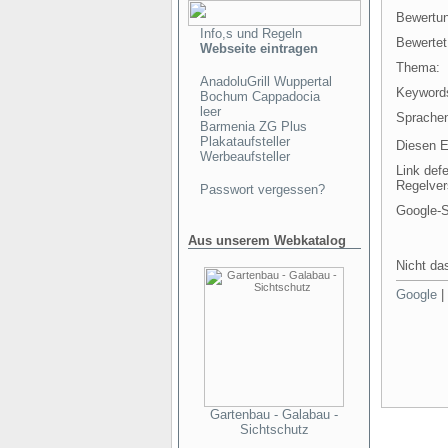
Bewertu
Info,s und Regeln
Bewertet
Webseite eintragen
Thema:
AnadoluGrill Wuppertal
Keyword
Bochum Cappadocia
leer
Sprachen
Barmenia ZG Plus
Plakataufsteller
Diesen E
Werbeaufsteller
Link def
Regelver
Passwort vergessen?
Google-
Aus unserem Webkatalog
Nicht das
Google
Gartenbau - Galabau -
Sichtschutz