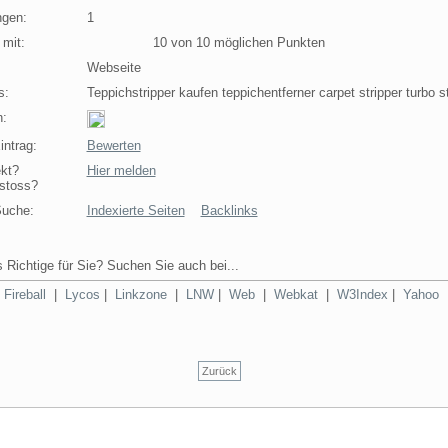
ngen:
1
 mit:
10 von 10 möglichen Punkten
Webseite
s:
Teppichstripper kaufen teppichentferner carpet stripper turbo st
:
intrag:
Bewerten
ekt?
Hier melden
stoss?
Suche:
Indexierte Seiten
Backlinks
 Richtige für Sie? Suchen Sie auch bei...
|
Fireball
|
Lycos
|
Linkzone
|
LNW
|
Web
|
Webkat
|
W3Index
|
Yahoo
Zurück