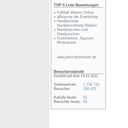
TOP-5 Liste Bewertungen
»
Fußball Wetten Online
»
allbuyone der Eventshop
»
Hundeschule
Hundeerziehung Welpen
»
Handytaschen und
Handysocken
»
Funkkamera, Spycam,
Minikamera
www.jetzt-lastminute.de
Besucherstatistik
Gezählt seit dem 19.01.2011
Seitenaufrufe:
1.736.710
Besucher:
188.425
Aufrufe heute:
82
Besucher heute:
55