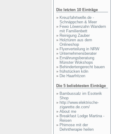
Die letzten 10 Einträge
»
Kreuzfahrtwelle.de -
Schnäppchen & Meer
»
Fewo Löwenzahn Wandern
mit Familienbett
»
Reinigung Zauber
»
Holztüren aus dem
Onlineshop
»
Flyerverteilung in NRW
»
Unternehmensberater
»
Ernährungsberatung
Münster Wokshops
»
Behindertengerecht bauen
»
frühstücken köln
»
Die Haarfritzen
Die 5 beliebtesten Einträge
»
Bambussalz im Esoterik
Shop
»
http://www.elektrische-
zigarette.de.com/
»
About me
»
Breakfast Lodge Martina -
Reisen
»
Phimose mit der
Dehntherapie heilen