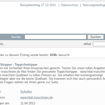
Beispieleintrag 27.12.2011
|
Datenschutz
|
Nutzungsbeding
Suche:
eMail:
ls...
eite zu diesem Eintrag wurde bereits
3438
x besucht.
Stripper - Teppichstripper
en mit Sicherheit Ihren Anspruechen gerecht. Testen Sie unser tolles Angebot
l-maschinen.de Hier finden Sie preiswerte Teppichstripper . www.hilal-maschi
n hoechste Qualitaet zu tollen Preisen an. Sie erhalten hier kostenguenstige
ripper aber nur die beste Qualitaet. Sie koennen sich hier auch persoenlich b
Bei Fragen stehen wir Ihnen gerne zur Seite.
e:
Aufrufen
sse:
www.hilal-maschinen.de
gen am:
11.04.2012