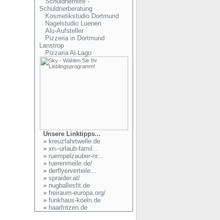
Schuldnerhilfe -
Schuldnerberatung
Kosmetikstudio Dortmund
Nagelstudio Luenen
Alu-Aufsteller
Pizzeria in Dortmund
Lanstrop
Pizzaria Al-Lago
Unsere Linktipps...
»
kreuzfahrtwelle.de
»
xn--urlaub-famil...
»
ruempelzauber-nr...
»
tuerenmeile.de/
»
derflyerverteile...
»
spraider.at/
»
nugballesfit.de
»
freiraum-europa.org/
»
funkhaus-koeln.de
»
haarfritzen.de