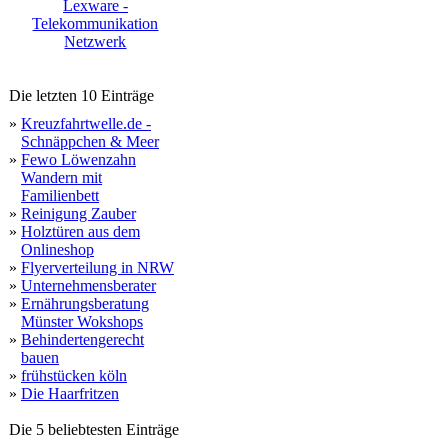
Lexware -
Telekommunikation
Netzwerk
Die letzten 10 Einträge
»
Kreuzfahrtwelle.de -
Schnäppchen & Meer
»
Fewo Löwenzahn
Wandern mit
Familienbett
»
Reinigung Zauber
»
Holztüren aus dem
Onlineshop
»
Flyerverteilung in NRW
»
Unternehmensberater
»
Ernährungsberatung
Münster Wokshops
»
Behindertengerecht
bauen
»
frühstücken köln
»
Die Haarfritzen
Die 5 beliebtesten Einträge