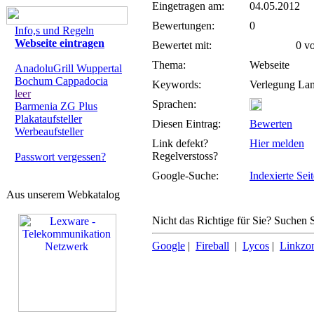
Eingetragen am:
04.05.2012
Bewertungen:
0
Info,s und Regeln
Webseite eintragen
Bewertet mit:
0 von
Thema:
Webseite
AnadoluGrill Wuppertal
Bochum Cappadocia
Keywords:
Verlegung Lam
leer
Sprachen:
Barmenia ZG Plus
Plakataufsteller
Diesen Eintrag:
Bewerten
Werbeaufsteller
Link defekt?
Hier melden
Regelverstoss?
Passwort vergessen?
Google-Suche:
Indexierte Sei
Aus unserem Webkatalog
Nicht das Richtige für Sie? Suchen S
Google
|
Fireball
|
Lycos
|
Linkzo