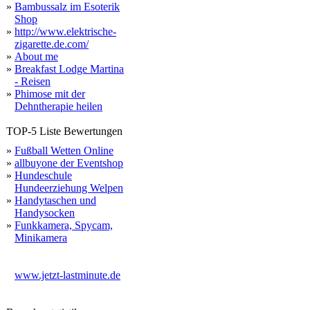
»
Bambussalz im Esoterik
Shop
»
http://www.elektrische-
zigarette.de.com/
»
About me
»
Breakfast Lodge Martina
- Reisen
»
Phimose mit der
Dehntherapie heilen
TOP-5 Liste Bewertungen
»
Fußball Wetten Online
»
allbuyone der Eventshop
»
Hundeschule
Hundeerziehung Welpen
»
Handytaschen und
Handysocken
»
Funkkamera, Spycam,
Minikamera
www.jetzt-lastminute.de