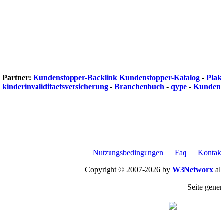
Partner:
Kundenstopper-Backlink
Kundenstopper-Katalog
-
Plak
kinderinvaliditaetsversicherung
-
Branchenbuch
-
qype
-
Kundens
Nutzungsbedingungen
|
Faq
|
Kontak
Copyright © 2007-2026 by
W3Networx
al
Seite gener